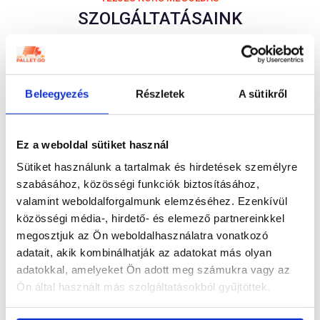
SZOLGÁLTATÁSAINK
Beleegyezés
Részletek
A sütikről
Raklapos szállítás, raklapos áruk
Cégünk fő profilja a hazai és nemzetközi Door-to-Door raklapos
áruszállítás. 24 európai országban számíthat ránk.
Ez a weboldal sütiket használ
BŐVEBBEN
Sütiket használunk a tartalmak és hirdetések személyre
szabásához, közösségi funkciók biztosításához,
valamint weboldalforgalmunk elemzéséhez. Ezenkívül
közösségi média-, hirdető- és elemező partnereinkkel
Darabos, kartonos áruk szállítása
megosztjuk az Ön weboldalhasználatra vonatkozó
Korszerű, saját gépparkkal és megbízható fuvarozó partnerekkel
adatait, akik kombinálhatják az adatokat más olyan
dolgozunk.
adatokkal, amelyeket Ön adott meg számukra vagy az
BŐVEBBEN
Ön által használt más szolgáltatásokból gyűjtöttek.