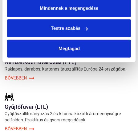
Mindennek a megengedése
Belföldi áruszállítás, fuvarozás
Belföldi áruszállítás hatékonyan, gyorsan, a megbízói igényekhez
igazítva.
Testre szabás
BŐVEBBEN
Megtagad
Nemzetközi fuvarozás (FTL)
Raklapos, darabos, kartonos áruszállítás Európa 24 országába.
BŐVEBBEN
Gyűjtőfuvar (LTL)
Gyűjtőszállítmányozás 2 és 5 tonna közötti árumennyiségre
belföldön. Praktikus és gyors megoldások.
BŐVEBBEN