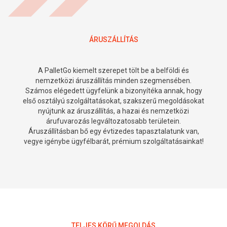
ÁRUSZÁLLÍTÁS
A PalletGo kiemelt szerepet tölt be a belföldi és
nemzetközi áruszállítás minden szegmensében.
Számos elégedett ügyfelünk a bizonyítéka annak, hogy
első osztályú szolgáltatásokat, szakszerű megoldásokat
nyújtunk az áruszállítás, a hazai és nemzetközi
árufuvarozás legváltozatosabb területein.
Áruszállításban bő egy évtizedes tapasztalatunk van,
vegye igénybe ügyfélbarát, prémium szolgáltatásainkat!
TELJES KÖRŰ MEGOLDÁS