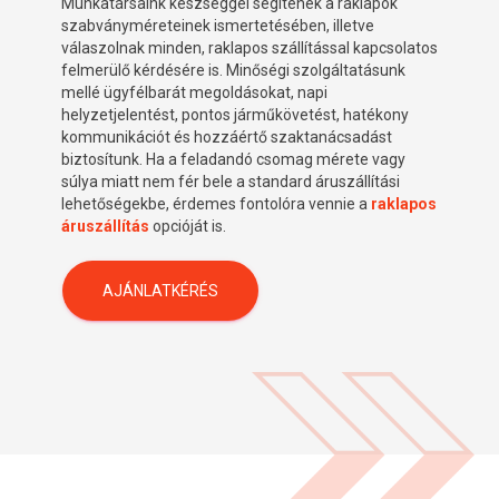
Munkatársaink készséggel segítenek a raklapok
szabványméreteinek ismertetésében, illetve
válaszolnak minden, raklapos szállítással kapcsolatos
felmerülő kérdésére is. Minőségi szolgáltatásunk
mellé ügyfélbarát megoldásokat, napi
helyzetjelentést, pontos járműkövetést, hatékony
kommunikációt és hozzáértő szaktanácsadást
biztosítunk. Ha a feladandó csomag mérete vagy
súlya miatt nem fér bele a standard áruszállítási
lehetőségekbe, érdemes fontolóra vennie a
raklapos
áruszállítás
opcióját is.