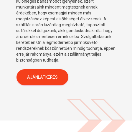
különleges bánásmódot igényelnek, ezért
munkatársaink mindent megtesznek annak
érdekében, hogy csomagjai minden más
megbízáshoz képest elsőbbséget élvezzenek. A
szállítás során kizárólag megbízható, tapasztalt
sofőrökkel dolgozunk, akik gondoskodnak róla, hogy
árui sérülésmentesen érnek célba. Szolgáltatásunk
keretében Ön a legmodernebb járműkövető
rendszereknek köszönhetően mindig tudhatja, éppen
erre jár rakománya, ezért a szállítmányt teljes
biztonságban tudhatja.