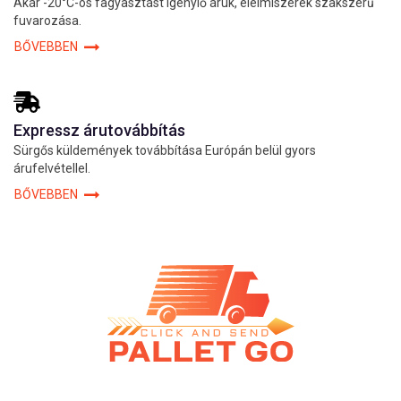
Akár -20°C-os fagyasztást igénylő áruk, élelmiszerek szakszerű
fuvarozása.
BŐVEBBEN
Expressz árutovábbítás
Sürgős küldemények továbbítása Európán belül gyors
árufelvétellel.
BŐVEBBEN