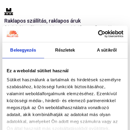
Raklapos szállítás, raklapos áruk
Cégünk fő profilja a hazai és nemzetközi Door-to-Door raklapos
áruszállítás. 24 európai országban számíthat ránk.
BŐVEBBEN
Beleegyezés
Részletek
A sütikről
Darabos, kartonos áruk szállítása
Ez a weboldal sütiket használ
Korszerű, saját gépparkkal és megbízható fuvarozó partnerekkel
Sütiket használunk a tartalmak és hirdetések személyre
dolgozunk.
szabásához, közösségi funkciók biztosításához,
BŐVEBBEN
valamint weboldalforgalmunk elemzéséhez. Ezenkívül
közösségi média-, hirdető- és elemező partnereinkkel
megosztjuk az Ön weboldalhasználatra vonatkozó
adatait, akik kombinálhatják az adatokat más olyan
Belföldi áruszállítás, fuvarozás
adatokkal, amelyeket Ön adott meg számukra vagy az
Belföldi áruszállítás hatékonyan, gyorsan, a megbízói igényekhez
Ön által használt más szolgáltatásokból gyűjtöttek.
igazítva.