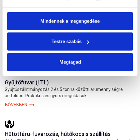
BŐVEBBEN
Mindennek a megengedése
Nemzetközi fuvarozás (FTL)
Testre szabás
Raklapos, darabos, kartonos áruszállítás Európa 24 országába.
BŐVEBBEN
Megtagad
Gyűjtőfuvar (LTL)
Gyűjtőszállítmányozás 2 és 5 tonna közötti árumennyiségre
belföldön. Praktikus és gyors megoldások.
BŐVEBBEN
Hűtöttáru-fuvarozás, hűtőkocsis szállítás