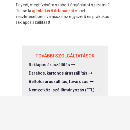
Egyedi, megbízására szabott árajánlatot szeretne?
Töltse ki
ajánlatkérő űrlapunkat
minél
részletesebben, válassza az egyszerű és praktikus
raklapos szállítást!
TOVÁBBI SZOLGÁLTATÁSOK
Raklapos áruszállítás
Darabos, kartonos áruszállítás
Belföldi áruszállítás, fuvarozás
Nemzetközi szállítmányozás (FTL)
Gyűjtőszállítás, részrakomány (LTL)
Hűtöttáru-fuvarozás